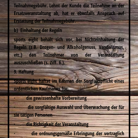
Teilnahmegebühr. Lehnt der Kunde die Teilnahme an der
Ersatzveranstaltung ab, hat er ebenfalls Anspruch auf
Erstattung der Teilnahmegebühr.
b) Einhaltung der Regeln
sports eight behält sich vor, bei Nichteinhaltung der
Regeln (z.B. Drogen- und Alkoholgenuss, Vandalismus,
etc.) den Teilnehmer von der Veranstaltung
auszuschließen (s. Ziff. 6.).
9. Haftung
Sports eight haftet im Rahmen der Sorgfaltspflicht eines
ordentlichen Kaufmanns für:
·
die gewissenhafte Vorbereitung
·
die sorgfältige Auswahl und Überwachung der für
sie tätigen Personen
·
die Richtigkeit der Veranstaltung
·
die ordnungsgemäße Erbringung der vertraglich