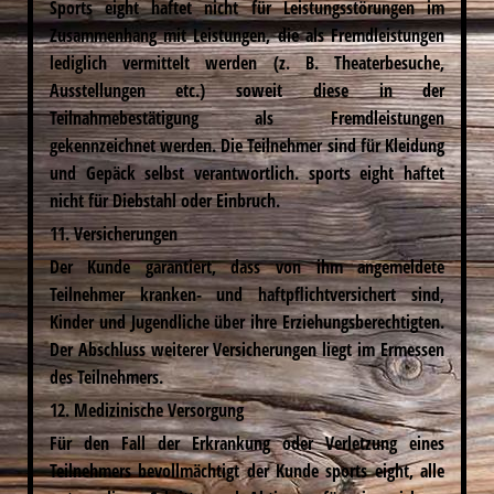
Sports eight haftet nicht für Leistungsstörungen im
Zusammenhang mit Leistungen, die als Fremdleistungen
lediglich vermittelt werden (z. B. Theaterbesuche,
Ausstellungen etc.) soweit diese in der
Teilnahmebestätigung als Fremdleistungen
gekennzeichnet werden. Die Teilnehmer sind für Kleidung
und Gepäck selbst verantwortlich. sports eight haftet
nicht für Diebstahl oder Einbruch.
11. Versicherungen
Der Kunde garantiert, dass von ihm angemeldete
Teilnehmer kranken- und haftpflichtversichert sind,
Kinder und Jugendliche über ihre Erziehungsberechtigten.
Der Abschluss weiterer Versicherungen liegt im Ermessen
des Teilnehmers.
12. Medizinische Versorgung
Für den Fall der Erkrankung oder Verletzung eines
Teilnehmers bevollmächtigt der Kunde sports eight, alle