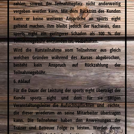
zahlen, soweit der Teilnahmeplatz nicht anderweitig
vergeben werden kann. Mit dem Rücktritt des Kunden
kann er keine weiteren Ansprüche an sports eight
geltend machen. Ihm bleibt jedoch der Nachweis, dass
sports eight ein geringerer Schaden als 100 % der
Teilnahmegebühr entstanden ist, vorbehalten.
Wird die Kursteilnahme vom Teilnehmer aus gleich
welchen Gründen während des Kurses abgebrochen,
besteht kein Anspruch auf Rückzahlung der
Teilnahmegebühr.
6. Ablauf
Für die Dauer der Leistung der sports eight überträgt der
Kunde sports eight und dem für sie tätigen
Veranstaltungsleiter die Aufsichtspflichten und -rechte,
die dieser wiederum an seine Mitarbeiter übertragen
kann. Die Teilnehmer haben den Anweisungen der
Trainer und Betreuer Folge zu leisten. Werden deren