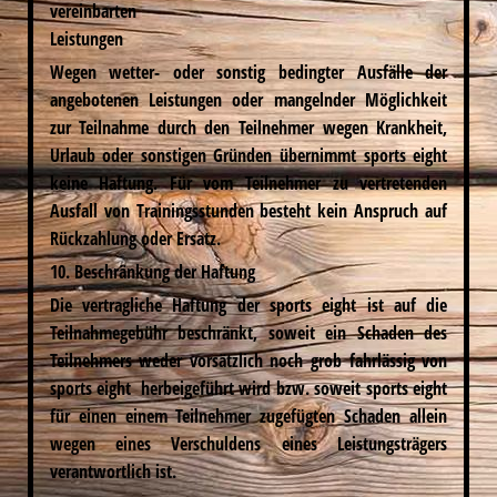
vereinbarten
Leistungen
Wegen wetter- oder sonstig bedingter Ausfälle der
angebotenen Leistungen oder mangelnder Möglichkeit
zur Teilnahme durch den Teilnehmer wegen Krankheit,
Urlaub oder sonstigen Gründen übernimmt sports eight
keine Haftung. Für vom Teilnehmer zu vertretenden
Ausfall von Trainingsstunden besteht kein Anspruch auf
Rückzahlung oder Ersatz.
10. Beschränkung der Haftung
Die vertragliche Haftung der sports eight ist auf die
Teilnahmegebühr beschränkt, soweit ein Schaden des
Teilnehmers weder vorsätzlich noch grob fahrlässig von
sports eight herbeigeführt wird bzw. soweit sports eight
für einen einem Teilnehmer zugefügten Schaden allein
wegen eines Verschuldens eines Leistungsträgers
verantwortlich ist.