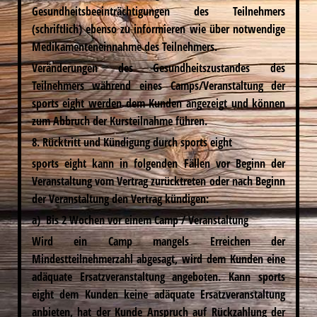
Gesundheitsbeeinträchtigungen des Teilnehmers
(schriftlich) ebenso zu informieren wie über notwendige
Medikamenteneinnahme des Teilnehmers.
Veränderungen des Gesundheitszustandes des
Teilnehmers während eines Camps/Veranstaltung der
sports eight werden dem Kunden angezeigt und können
zum Abbruch der Kursteilnahme führen.
8. Rücktritt und Kündigung durch sports eight
sports eight kann in folgenden Fällen vor Beginn der
Veranstaltung vom Vertrag zurücktreten oder nach Beginn
der Veranstaltung den Vertrag kündigen:
a) Bis 2 Wochen vor einem Camp / Veranstaltung
Wird ein Camp mangels Erreichen der
Mindestteilnehmerzahl abgesagt, wird dem Kunden eine
adäquate Ersatzveranstaltung angeboten. Kann sports
eight dem Kunden keine adäquate Ersatzveranstaltung
anbieten, hat der Kunde Anspruch auf Rückzahlung der