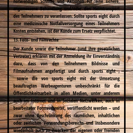
notwendigen Schritte und Aktionen für eine sichere,
angemessene Behandlung und/oder den Heimtransport
des Teilnehmers zu veranlassen. Sollte sports eight durch
eine medizinische Notfallversorgung eines Teilnehmers
Kosten entstehen, ist der Kunde zum Ersatz verpflichtet.
13. Foto- und Filmrechte
Der Kunde sowie die Teilnehmer (und ihre gesetzlichen
Vertreter) erklären mit der Anmeldung ihr Einverständnis
dazu, dass von den Teilnehmern Bildnisse und
Filmaufnahmen angefertigt und durch sports eight ,
sowie die von sports eight mit der Umsetzung
beauftragten Werbeagenturen unbeschränkt für die
Öffentlichkeitsarbeit in allen Medien, unter anderem
auch im Internet und in Sozialen Netzwerken, auch in
bearbeiteter Formverbreitet, veröffentlicht werden – und
zwar ohne Beschränkung des räumlichen, inhaltlichen
oder zeitlichen Verwendungsbereichs und insbesondere
wiederholt auch zu Zwecken der eigenen oder fremden