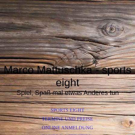
Marco Mattuschka - sports
eight
Spiel, Spaß mal etwas Anderes tun
SPORTS EIGHT
TERMINE UND PREISE
ONLINE ANMELDUNG