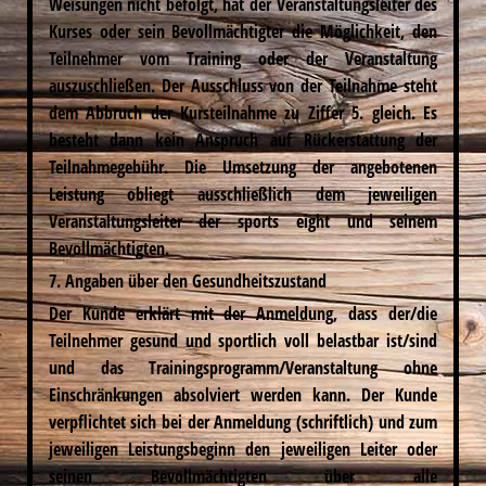
Weisungen nicht befolgt, hat der Veranstaltungsleiter des
Kurses oder sein Bevollmächtigter die Möglichkeit, den
Teilnehmer vom Training oder der Veranstaltung
auszuschließen. Der Ausschluss von der Teilnahme steht
dem Abbruch der Kursteilnahme zu Ziffer 5. gleich. Es
besteht dann kein Anspruch auf Rückerstattung der
Teilnahmegebühr. Die Umsetzung der angebotenen
Leistung obliegt ausschließlich dem jeweiligen
Veranstaltungsleiter der sports eight und seinem
Bevollmächtigten.
7. Angaben über den Gesundheitszustand
Der Kunde erklärt mit der Anmeldung, dass der/die
Teilnehmer gesund und sportlich voll belastbar ist/sind
und das Trainingsprogramm/Veranstaltung ohne
Einschränkungen absolviert werden kann. Der Kunde
verpflichtet sich bei der Anmeldung (schriftlich) und zum
jeweiligen Leistungsbeginn den jeweiligen Leiter oder
seinen Bevollmächtigten über alle