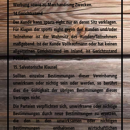
Werbung sowie zu Merchandising Zwecken.
14.Gerichtsstand
Der Kunde kann sports eight nur an deren Sitz verklagen.
Für Klagen der sports eight gegen den Kunden und/oder
Teilnehmer ist der Wohnsitz des Kunden/Teilnehmers
maßgebend. Ist der Kunde Vollkaufmann oder hat keinen
allgemeinen Gerichtsstand im Inland, ist Gerichtsstand
Potsdam.
15. Salvatorische Klausel
Sollten einzelne Bestimmungen dieser Vereinbarung
unwirksam oder nichtig sein oder werden, so berührt
dies die Gültigkeit der übrigen Bestimmungen dieses
Vertrages nicht.
Die Parteien verpflichten sich, unwirksame oder nichtige
Bestimmungen durch neue Bestimmungen zu ersetzen,
die den in den unwirksamen oder nichtigen
Bestimmungen enthaltenen wirtschaftlichen