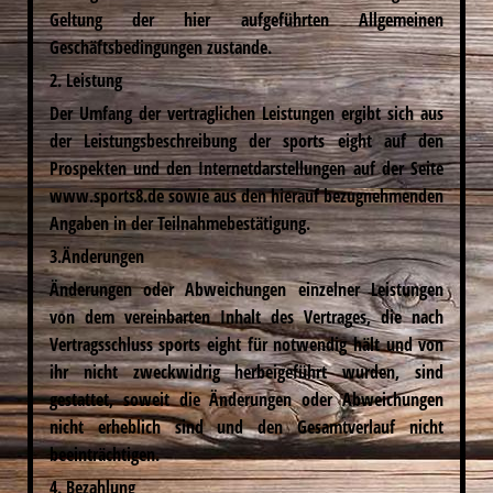
Geltung der hier aufgeführten Allgemeinen
Geschäftsbedingungen zustande.
2. Leistung
Der Umfang der vertraglichen Leistungen ergibt sich aus
der Leistungsbeschreibung der sports eight auf den
Prospekten und den Internetdarstellungen auf der Seite
www.sports8.de sowie aus den hierauf bezugnehmenden
Angaben in der Teilnahmebestätigung.
3.Änderungen
Änderungen oder Abweichungen einzelner Leistungen
von dem vereinbarten Inhalt des Vertrages, die nach
Vertragsschluss sports eight für notwendig hält und von
ihr nicht zweckwidrig herbeigeführt wurden, sind
gestattet, soweit die Änderungen oder Abweichungen
nicht erheblich sind und den Gesamtverlauf nicht
beeinträchtigen.
4. Bezahlung