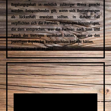
Regelungsgehalt in rechtlich zulässiger Weise gerecht
werden. Entsprechendes gilt, wenn sich Bestimmungen
als lückenhaft erweisen sollten. In diesem Fall
verpflichten sich die Parteien, Regelungen hinzuzufügen,
die dem entsprechen, was die Parteien nach Sinn und
Zweck des Vertrages vereinbart hätten, wenn sie den
jeweiligen Aspekt bei Vertragsschluss bedacht hätten.
Potsdam, Stand: 01.01.2022