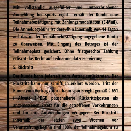
Mit vollständig ausgefüllter und unterschriebener
Anmeldung bei sports eight erhält der Kunde eine
Teilnahmebestätigung mit Zahlungsmodalitäten (E-Mail).
Die Anmeldegebühr ist daraufhin innerhalb von 14 Tagen
auf das in der Teilnahmebestätigung angegebene Konto
zu überweisen. Mit Eingang des Betrages ist der
Teilnahmeplatz gesichert. Ohne fristgerechte Zahlung
erlischt das Recht auf Teilnahmeplatzreservierung.
5. Rücktritt
Der Kunde kann jederzeit vom Vertrag zurücktreten. Der
Rücktritt kann nur schriftlich erklärt werden. Tritt der
Kunde vom Vertrag zurück kann sports eight gemäß § 651
i Absatz 2 BGB pauschalierte Rücktrittskosten als
angemessenen Ersatz für die getroffenen Vorkehrungen
und für ihre Aufwendungen verlangen. Bei Rücktritt
innerhalb der letzten zwei Wochen vor
Veranstaltungsbeginn sind 100% der Teilnahmegebühr zu